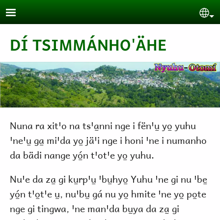
Pasar al contenido principal
Se
DÍ TSIMMÁNHO'ÄHE
Nuna ra xitꞌo na tsꞌa̱nni nge i fënꞌu̱ yo̱ yuhu
ꞌneꞌu̱ ga̱ miꞌda yo̱ jäꞌi nge i honi ꞌne i numanho
da bädi nange yó̱n tꞌotꞌe yo̱ yuhu.
Nuꞌe da za̱ gi ku̱rpꞌu̱ ꞌbu̱hyo̱ Yuhu ꞌne gi nu ꞌbe̱
yó̱n tꞌo̱tꞌe u̱, nuꞌbu̱ gá nu yo̱ hmite ꞌne yo̱ po̱te
nge gi tingwa, ꞌne manꞌda bu̱ya da za̱ gi