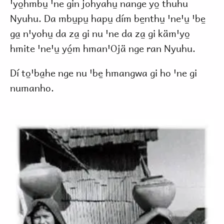
ꞌyo̱hmbu̱ ꞌne gin johyahu̱ nange yo̱ thuhu
Nyuhu. Da mbu̱pu̱ hapu̱ dím be̱nthu̱ ꞌneꞌu̱ ꞌbe̱
ga̱ nꞌyohu̱ da za̱ gi nu ꞌne da za̱ gi kämꞌyo̱
hmite ꞌneꞌu̱ yó̱m hmanꞌOjä nge ran Nyuhu.
Dí to̱ꞌba̱he nge nu ꞌbe̱ hmangwa gi ho ꞌne gi
numanho.