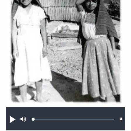
Audio file
Loaded
:
Reproducir
Silenciar
0.30%