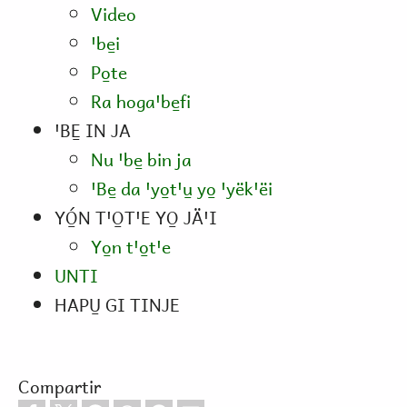
Video
ꞌbe̱i
Po̱te
Ra hogaꞌbe̱fi
ꞌBE̱ IN JA
Nu ꞌbe̱ bin ja
ꞌBe̱ da ꞌyo̱tꞌu̱ yo̱ ꞌyëkꞌëi
YÓ̱N TꞌO̱TꞌE YO̱ JÄꞌI
Yo̱n tꞌo̱tꞌe
UNTI
HAPU̱ GI TINJE
Compartir