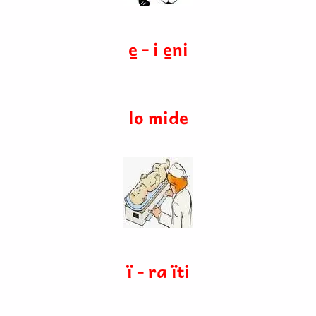
e̱ - i e̱ni
lo mide
ï - ra ïti