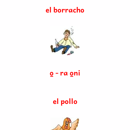
el borracho
o̱ - ra o̱ni
el pollo