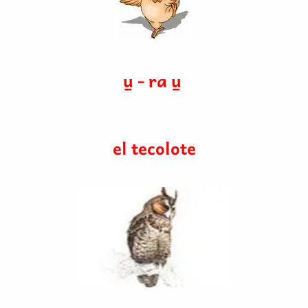
u̱ - ra u̱
el tecolote