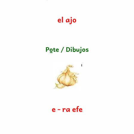
el ajo
Po̱te / Dibujos
e - ra efe