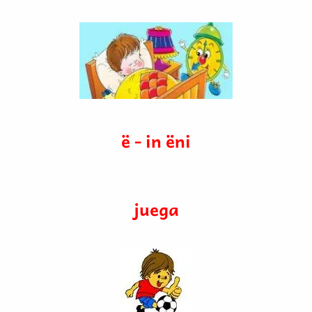
ë - in ëni
juega