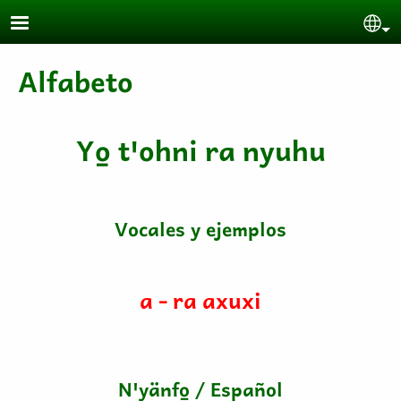
Pasar al contenido principal
Se
Alfabeto
Yo̱ tꞌohni ra nyuhu
Vocales y ejemplos
a - ra axuxi
Nꞌyänfo̱ / Español