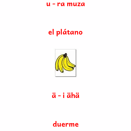
u - ra muza
el plátano
ä - i ähä
duerme