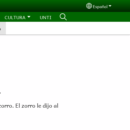
Español
Select your langu
CULTURA
UNTI
o
.
rro. El zorro le dijo al